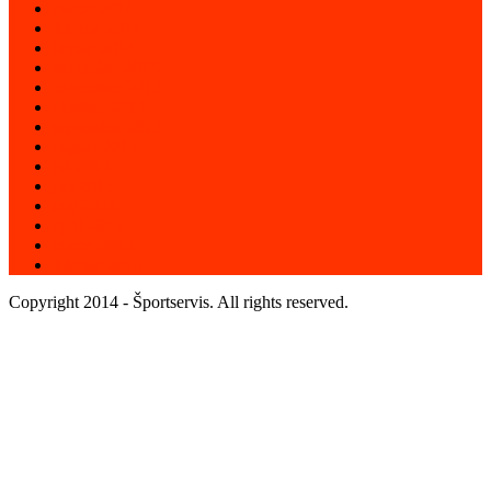
marec 2014
február 2014
január 2014
december 2013
november 2013
október 2013
september 2013
august 2013
júl 2013
jún 2013
máj 2013
apríl 2013
marec 2013
február 2013
Copyright 2014 - Športservis. All rights reserved.