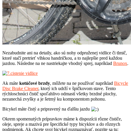
Nezabudnite ani na detaily, ako sú nohy odpruženej vidlice či tlmič,
ktoré stačí pretrieť vlhkou handričkou, a to najlepšie pred každou
jazdou. Následne na ne nastriekajte vhodný sprej, napríklad
Brunox
.
Ak máte
kotúčové brzdy
, môžete na ne používať napríklad
Bicycle
Disc Brake Cleaner
, ktorý ich udrží v špičkovom stave. Tento
rýchloschnúci čistič spoľahlivo odmastí všetky brzdné plochy,
nezanechá zvyšky a je šetrný ku komponentom pohonu.
Bicykel máte čistý a pripravený na ďalšiu jazdu
Okrem spomenutých prípravkov máme k dispozícii rôzne čističe,
oleje, spreje a mazivá pre špecifické typy bicyklov a do rôznych
podmienok. Ak chcete svoj bicykel rozmaznávať, pozrite sa tu: