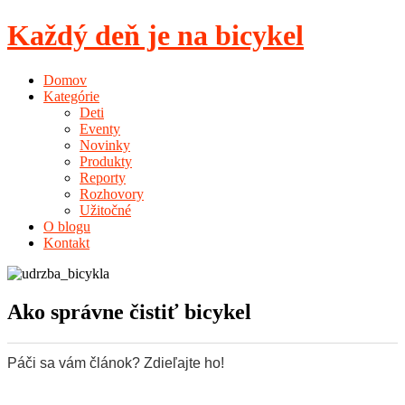
Každý deň je na bicykel
Domov
Kategórie
Deti
Eventy
Novinky
Produkty
Reporty
Rozhovory
Užitočné
O blogu
Kontakt
Ako správne čistiť bicykel
Páči sa vám článok? Zdieľajte ho!
0
0
0
0