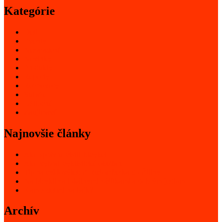
Kategórie
Deti
Eventy
Nezaradené
Novinky
Produkty
Reporty
Rozhovory
Súťaže
Užitočné
Zaujímavé
Najnovšie články
Ako správne čistiť bicykel
Ako vybrať cyklistické okuliare
Tip na cyklovýlet: Z Ružomberka do Žiliny
Na bicykli za lokálnymi zážitkami a dobrým jedlom
Kam s deťmi na bajk?
Archív