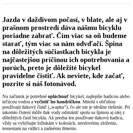
Jazda v daždivom počasí, v blate, ale aj v
prašnom prostredí dáva nášmu bicyklu
poriadne zabrať. Čím viac sa oň budeme
starať, tým viac sa nám odvďačí. Špina
na dôležitých súčiastkach bicykla je
najčastejšou príčinou ich opotrebovania a
porúch, preto je dôležité bicykel
pravidelne čistiť. Ak neviete, kde začať,
pozrite si náš fotonávod.
Na začiatok je potrebné
opláchnuť
bicykel, najlepšie hadicou alebo
tečúcou vodou a
vyčistiť ho handričkou
. Mnohí s obľubou
používajú tlakový čistič („wapku“), čo ale nie je ideálne riešenie. Pri
takomto čistení môže tlak vody odstrániť spolu so špinou aj olej z
dôležitých častí bicykla. Ak predsa len používate tlakovú hadicu,
vždy sa vyhýbajte ložiskám v kolesách, stredovému zloženiu,
tesneniam na vidlici a zadnému tlmeniu.