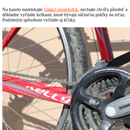
Na kazetu nastriekajte
čistiaci prostriedok
, nechajte chvíľu pôsobiť a
dôkladne vyčistite kefkami, ktoré bývajú súčasťou práčky na reťaz.
Podobným spôsobom vyčistite aj kľuky.