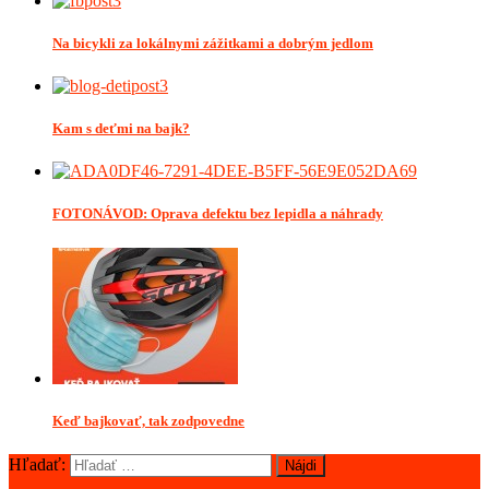
Na bicykli za lokálnymi zážitkami a dobrým jedlom
Kam s deťmi na bajk?
FOTONÁVOD: Oprava defektu bez lepidla a náhrady
Keď bajkovať, tak zodpovedne
Hľadať: