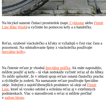
Na bicykel naneste čistiaci prostriedok (napr.
Cyklostar
alebo
Finish
Line Bike Wash
) a vyčistite ho pomocou kefy a a handričky.
Reťaz, ozubené viackolečko a kľuky si vyžadujú o čosi viac času a
pozornosti. Na odstraňovanie špiny z viackolečka používajte
špeciálne kefky
.
Na čistenie reťaze je vhodná
špeciálna práčka
. Ak máte naponáhlo,
môžete použiť aj kefu – tá však nedokáže vyčistiť reťaz až do hĺbky.
To môže spôsobiť, že v oblasti spoja reťaze ostanú čiastočky prachu
a rýchlejšie ju zoderú. Na namazanie reťaze používajte špeciálne
oleje. Jednými z najobľúbenejších produktov sú oleje od
Finish
Line
, ktoré sú vysoko odolné a ochránia reťaz aj v extrémnych
podmienkach. Viac o starostlivosti o reťaz si môžete prečítať
v
našom blogu
.