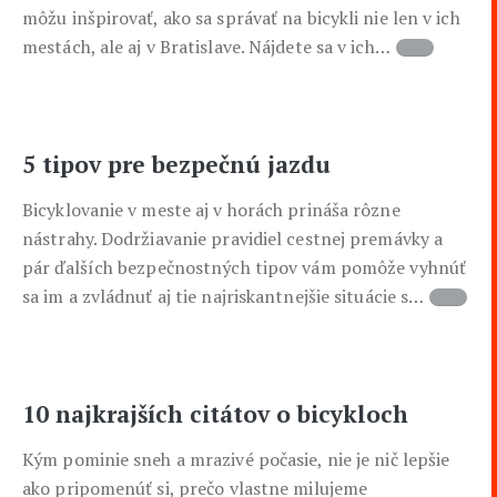
môžu inšpirovať, ako sa správať na bicykli nie len v ich
mestách, ale aj v Bratislave. Nájdete sa v ich…
5 tipov pre bezpečnú jazdu
Bicyklovanie v meste aj v horách prináša rôzne
nástrahy. Dodržiavanie pravidiel cestnej premávky a
pár ďalších bezpečnostných tipov vám pomôže vyhnúť
sa im a zvládnuť aj tie najriskantnejšie situácie s…
10 najkrajších citátov o bicykloch
Kým pominie sneh a mrazivé počasie, nie je nič lepšie
ako pripomenúť si, prečo vlastne milujeme