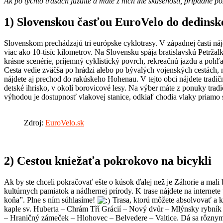
Ak po týchto trasách jazdíte a máte z nich iné skúsenosti, prípadne 
1)
Slovenskou časťou EuroVelo do dedinsk
Slovenskom prechádzajú tri európske cyklotrasy. V západnej časti nájd
viac ako 10-tisíc kilometrov. Na Slovensku spája bratislavskú Petrža
krásne scenérie, príjemný cyklistický povrch, rekreačnú jazdu a poh
Cesta vedie zväčša po hrádzi alebo po bývalých vojenských cestách,
nájdete aj prechod do rakúskeho Hohenau. V tejto obci nájdete tradi
detské ihrisko, v okolí borovicové lesy. Na výber máte z ponuky trad
výhodou je dostupnosť vlakovej stanice, odkiaľ chodia vlaky priamo 
Zdroj:
EuroVelo.sk
2)
Cestou kniežaťa pokrokovo na bicykli
Ak by ste chceli pokračovať ešte o kúsok ďalej než je Záhorie a mali
kultúrnych pamiatok a nádhernej prírody. K trase nájdete na internet
koňa”. Plne s ním súhlasíme!
Trasa, ktorú môžete absolvovať a k
kaple sv. Huberta – Chrám Tří Grácií – Nový dvůr – Mlýnsky rybník
– Hraničný zámeček – Hlohovec – Belvedere – Valtice. Dá sa rôzny