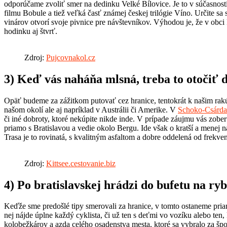
odporúčame zvoliť smer na dedinku Velké Bílovice. Je to v súčasnosti
filmu Bobule a tiež veľká časť známej českej trilógie Víno. Určite sa
vinárov otvorí svoje pivnice pre návštevníkov. Výhodou je, že v obci
hodinku aj štvrť.
Zdroj:
Pujcovnakol.cz
3)
Keď vás naháňa mlsná, treba to otočiť 
Opäť budeme za zážitkom putovať cez hranice, tentokrát k našim rak
našom okolí ale aj napríklad v Austrálii či Amerike. V
Schoko-Csárda
či iné dobroty, ktoré nekúpite nikde inde. V prípade záujmu vás zobe
priamo s Bratislavou a vedie okolo Bergu. Ide však o kratší a menej n
Trasa je to rovinatá, s kvalitným asfaltom a dobre oddelená od frek
Zdroj:
Kittsee.cestovanie.biz
4)
Po bratislavskej hrádzi do bufetu na ry
Keďže sme predošlé tipy smerovali za hranice, v tomto ostaneme priamo
nej nájde úplne každý cyklista, či už ten s deťmi vo vozíku alebo ten
kolobežkárov a azda celého osadenstva mesta, ktoré sa vybralo za šp