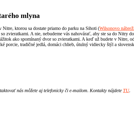
starého mlyna
 Nitre, ktorou sa dostate priamo do parku na Sihoti (
Wilsonovo nábreži
 so zvieratkami. A nie, nebudeme vás nahovárať, aby ste sa do Nitry dopra
zážitok ako spomínaný dvor so zvieratkami. A keď už budete v Nitre, o
é porcie, tradičné jedlá, domáci chlieb, útulný vidiecky štýl a slove
ktovať nás môžete aj telefonicky či e-mailom. Kontakty nájdete
TU
.