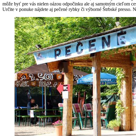
môže byť pre vás nielen oázou odpočinku ale aj samotným cieľom ce
Určite v ponuke nájdete aj pečené rybky či výborné Štrbské presso. 