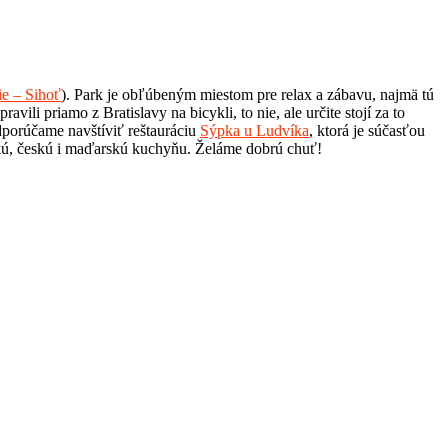
e – Sihoť
). Park je obľúbeným miestom pre relax a zábavu, najmä tú
vili priamo z Bratislavy na bicykli, to nie, ale určite stojí za to
dporúčame navštíviť reštauráciu
Sýpka u Ludvíka
, ktorá je súčasťou
nskú, českú i maďarskú kuchyňu. Želáme dobrú chuť!