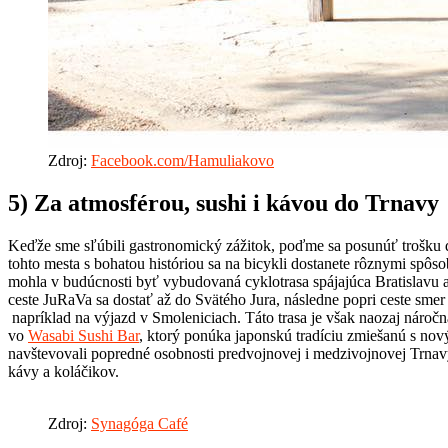
Zdroj:
Facebook.com/Hamuliakovo
5)
Za atmosférou, sushi i kávou do Trnavy
Keďže sme sľúbili gastronomický zážitok, poďme sa posunúť trošku 
tohto mesta s bohatou históriou sa na bicykli dostanete rôznymi spôso
mohla v budúcnosti byť vybudovaná cyklotrasa spájajúca Bratislavu a 
ceste JuRaVa sa dostať až do Svätého Jura, následne popri ceste sme
napríklad na výjazd v Smoleniciach. Táto trasa je však naozaj náročná
vo
Wasabi Sushi Bar
, ktorý ponúka japonskú tradíciu zmiešanú s nov
navštevovali popredné osobnosti predvojnovej i medzivojnovej Trn
kávy a koláčikov.
Zdroj:
Synagóga Café