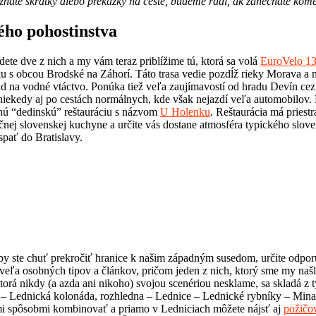
poznáte skratky alebo prekážky na ceste, budeme radi, ak zanecháte kom
ého pohostinstva
ete dve z nich a my vám teraz priblížime tú, ktorá sa volá
EuroVelo 1
lku s obcou Brodské na Záhorí. Táto trasa vedie pozdĺž rieky Morava a 
ľad na vodné vtáctvo. Ponúka tiež veľa zaujímavostí od hradu Devín ce
 niekedy aj po cestách normálnych, kde však nejazdí veľa automobilov
čnú “dedinskú” reštauráciu s názvom
U Holenku
. Reštaurácia má priestr
ičnej slovenskej kuchyne a určite vás dostane atmosféra typického slov
spať do Bratislavy.
 by ste chuť prekročiť hranice k našim západným susedom, určite odporú
e veľa osobných tipov a článkov, pričom jeden z nich, ktorý sme my naš
torá nikdy (a azda ani nikoho) svojou scenériou nesklame, sa skladá z
 – Lednická kolonáda, rozhledna – Lednice – Lednické rybníky – Min
mi spôsobmi kombinovať a priamo v Ledniciach môžete nájsť aj
požičo