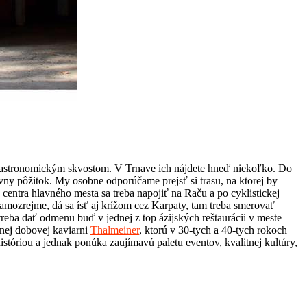
 gastronomickým skvostom. V Trnave ich nájdete hneď niekoľko. Do
ávny pôžitok. My osobne odporúčame prejsť si trasu, na ktorej by
Z centra hlavného mesta sa treba napojiť na Raču a po cyklistickej
amozrejme, dá sa ísť aj krížom cez Karpaty, tam treba smerovať
treba dať odmenu buď v jednej z top ázijských reštaurácii v meste –
rnej dobovej kaviarni
Thalmeiner
, ktorú v 30-tych a 40-tych rokoch
istóriou a jednak ponúka zaujímavú paletu eventov, kvalitnej kultúry,