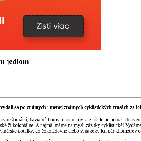
ým jedlom
0
0
 a vydali sa po známych i menej známych cyklistických trasách za 
v reštaurácií, kaviarní, barov a podnikov, ale pôjdeme po našich ov
inské či koloniálne. A najmä, máme na mysli zážitky cyklistické! Vydám
 vinárske potulky, do čokoládovne alebo synagógy len pár kilometrov od