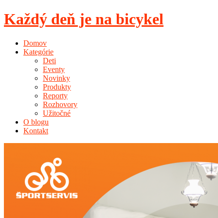
Každý deň je na bicykel
Domov
Kategórie
Deti
Eventy
Novinky
Produkty
Reporty
Rozhovory
Užitočné
O blogu
Kontakt