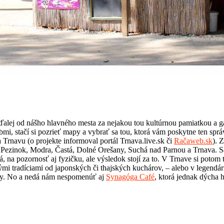
ďalej od nášho hlavného mesta za nejakou tou kultúrnou pamiatkou a
bmi, stačí si pozrieť mapy a vybrať sa tou, ktorá vám poskytne ten spr
Trnavu (o projekte informoval portál Trnava.live.sk či
Račaweb.sk
). 
r Pezinok, Modra, Častá, Dolné Orešany, Suchá nad Parnou a Trnava. S
, na pozornosť aj fyzičku, ale výsledok stojí za to. V Trnave si potom 
ými tradíciami od japonských či thajských kuchárov, – alebo v legendá
avy. No a nedá nám nespomenúť aj
Synagóga Café
, ktorá jednak dýcha h