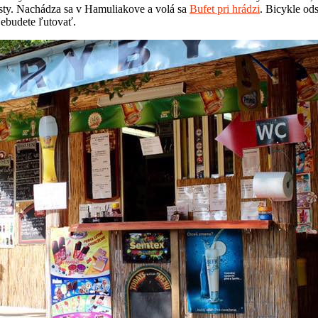
sty. Nachádza sa v Hamuliakove a volá sa
Bufet pri hrádzi
. Bicykle ods
Nebudete ľutovať.