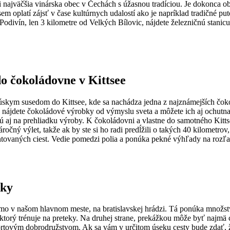
 najväčšia vinárska obec v Čechách s úžasnou tradíciou. Je dokonca ob
 sem oplatí zájsť v čase kultúrnych udalostí ako je napríklad tradičné 
 Podivín, len 3 kilometre od Velkých Bílovic, nájdete železničnú stanic
do čokoládovne v Kittsee
úskym susedom do Kittsee, kde sa nachádza jedna z najznámejších čokol
nájdete čokoládové výrobky od výmyslu sveta a môžete ich aj ochutna
rú aj na prehliadku výroby. K čokoládovni a vlastne do samotného Kitts
áročný výlet, takže ak by ste si ho radi predĺžili o takých 40 kilometr
ventovaných ciest. Vedie pomedzi polia a ponúka pekné výhľady na rozľ
bky
 v našom hlavnom meste, na bratislavskej hrádzi. Tá ponúka množstvo at
, ktorý trénuje na preteky. Na druhej strane, prekážkou môže byť najmä
ortovým dobrodružstvom. Ak sa vám v určitom úseku cesty bude zdať, ž