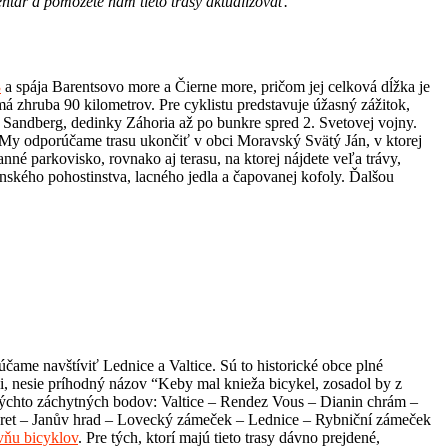
entár a pomôžete nám tieto trasy aktualizovať.
3
a spája Barentsovo more a Čierne more, pričom jej celková dĺžka je
má zhruba 90 kilometrov. Pre cyklistu predstavuje úžasný zážitok,
z Sandberg, dedinky Záhoria až po bunkre spred 2. Svetovej vojny.
. My odporúčame trasu ukončiť v obci Moravský Svätý Ján, v ktorej
anné parkovisko, rovnako aj terasu, na ktorej nájdete veľa trávy,
enského pohostinstva, lacného jedla a čapovanej kofoly. Ďalšou
čame navštíviť Lednice a Valtice. Sú to historické obce plné
li, nesie príhodný názov “Keby mal knieža bicykel, zosadol by z
 týchto záchytných bodov: Valtice – Rendez Vous – Dianin chrám –
aret – Janův hrad – Lovecký zámeček – Lednice – Rybniční zámeček
vňu bicyklov
. Pre tých, ktorí majú tieto trasy dávno prejdené,