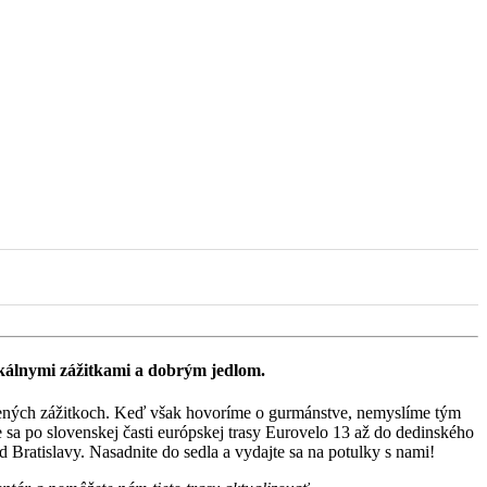
lokálnymi zážitkami a dobrým jedlom.
erených zážitkoch. Keď však hovoríme o gurmánstve, nemyslíme tým
e sa po slovenskej časti európskej trasy Eurovelo 13 až do dedinského
 Bratislavy. Nasadnite do sedla a vydajte sa na potulky s nami!