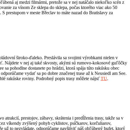
ľúbená aj medzi filmármi, pretože sa v nej natáčalo niekoľko scén z
putovanie za vínom Ze sklepa do sklepa, počas ktorého viac ako 50
u. S prestupom v meste Břeclav to máte nazad do Bratislavy za
ádovní široko-ďaleko. Preslávila sa svojimi výrobkami nielen v
ť. Nájdete v nej aj také skvosty, akými sú rumovo-kokosové guľôčky
ee sa pohodlne dostanete po hrádzi, ktorá spája túto rakúsku obec
ov, odporúčame vydať sa po dobre značenej trase až k Neusiedl am See.
ahlé rakúske roviny. Podrobný popis trasy môžete nájsť
TU
.
rakcií, prestojov, zábavy, skrátenia i predĺženia trasy, takže sa v
 cez víkendy zvýšený pohyb cyklistov, psíčkarov, korčuliarov,
e už to nezvládate, odporúčame navštíviť náš obľúbený bufet, ktorý