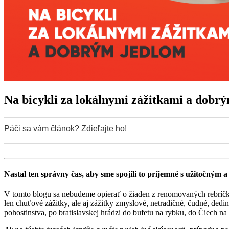
Na bicykli za lokálnymi zážitkami a dobr
Páči sa vám článok? Zdieľajte ho!
0
0
Nastal ten správny čas, aby sme spojili to príjemné s užitočným
V tomto blogu sa nebudeme opierať o žiaden z renomovaných rebríčko
len chuťové zážitky, ale aj zážitky zmyslové, netradičné, čudné, ded
pohostinstva, po bratislavskej hrádzi do bufetu na rybku, do Čiech na