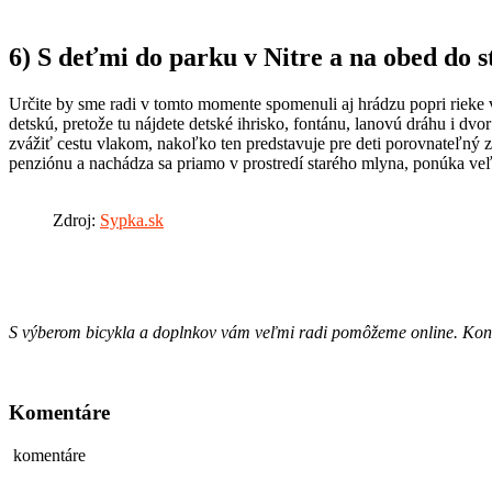
6)
S deťmi do parku v Nitre a na obed do 
Určite by sme radi v tomto momente spomenuli aj hrádzu popri rieke v
detskú, pretože tu nájdete detské ihrisko, fontánu, lanovú dráhu i dvor
zvážiť cestu vlakom, nakoľko ten predstavuje pre deti porovnateľný 
penziónu a nachádza sa priamo v prostredí starého mlyna, ponúka veľk
Zdroj:
Sypka.sk
S výberom bicykla a doplnkov vám veľmi radi pomôžeme online. Konta
Komentáre
komentáre