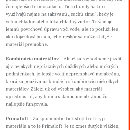
čo najlepšiu termoizoláciu. Tieto bundy bajkeri
využívajú najme na takzvanú ,,suchú zimu“, kedy je
veľmi chladno alebo fúka chladný vietor. Tiež majú
jemnú povrchovú úpravu voči vode, ale to poslúži len
ako dojazdová bunda, lebo neskôr sa môže stať, že
materiál premokne.
Kombinácia materiálov
– Ak už sa rozhodneme jazdiť
aj v nejakých nepriaznivých daždivých alebo mokrých
podmienkach, je lepšie voliť nepremokavú membránu,
ktorá sa používa na bundách s kombináciu niekoľkých
materiálov. Záleží už od výrobcu aký materiál
uprednostní, aby bunda s danou membránou čo
najlepšie fungovala.
Primaloft
– Za spomenutie tiež stojí tretí typ
materiálu a to je Primaloft. Je to zmes dutých vlákien,