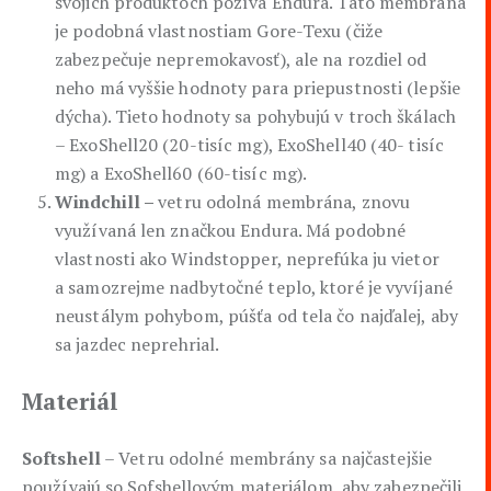
svojich produktoch požíva Endura. Táto membrána
je podobná vlastnostiam Gore-Texu (čiže
zabezpečuje nepremokavosť), ale na rozdiel od
neho má vyššie hodnoty para priepustnosti (lepšie
dýcha). Tieto hodnoty sa pohybujú v troch škálach
– ExoShell20 (20-tisíc mg), ExoShell40 (40- tisíc
mg) a ExoShell60 (60-tisíc mg).
Windchill –
vetru odolná membrána, znovu
využívaná len značkou Endura. Má podobné
vlastnosti ako Windstopper, neprefúka ju vietor
a samozrejme nadbytočné teplo, ktoré je vyvíjané
neustálym pohybom, púšťa od tela čo najďalej, aby
sa jazdec neprehrial.
Materiál
Softshell
– Vetru odolné membrány sa najčastejšie
používajú so Sofshellovým materiálom, aby zabezpečili