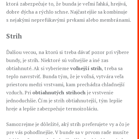
ktorá zabezpečuje to, že bunda je veľmi ľahká, hrejivá,
dobre dýcha a rýchlo schne. Najčastejšie sa kombinuje
s nejakými neprefúkavými prvkami alebo membránami.
Strih
Ďalšou vecou, na ktorú si treba dávať pozor pri výbere
bundy, je strih. Niektoré sú voľnejšie a iné zas
obtiahnuté. Ak si vyberieme
voľnejší strih
, treba sa
teplo navrstviť. Bunda tým, že je voľná, vytvára veľa
priestoru medzi vrstvami, kam prechádza chladnejší
vzduch. Pri
obtiahnutých strihoch
je vrstvenie
jednoduchšie. Čím je strih obtiahnutejší, tým lepšie
hreje a lepšie zabezpečuje termoizoláciu.
Samozrejme je dôležité, aký strih preferujete vy a čo je
pre vás pohodlnejšie. V bunde sa v prvom rade musíte