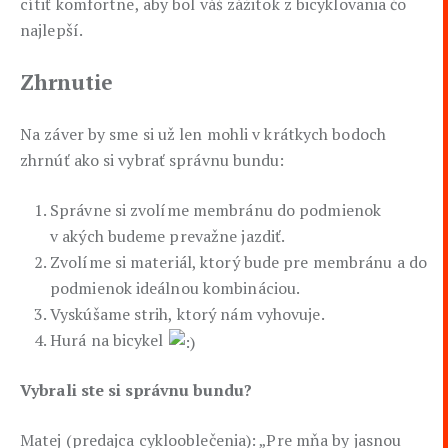
cítiť komfortne, aby bol váš zážitok z bicyklovania čo
najlepší.
Zhrnutie
Na záver by sme si už len mohli v krátkych bodoch
zhrnúť ako si vybrať správnu bundu:
Správne si zvolíme membránu do podmienok
v akých budeme prevažne jazdiť.
Zvolíme si materiál, ktorý bude pre membránu a do
podmienok ideálnou kombináciou.
Vyskúšame strih, ktorý nám vyhovuje.
Hurá na bicykel
Vybrali ste si správnu bundu?
Matej (predajca cyklooblečenia): „Pre mňa by jasnou