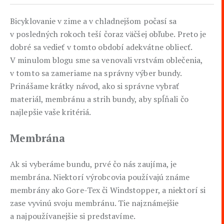
Bicyklovanie v zime a v chladnejšom počasí sa
v posledných rokoch teší čoraz väčšej obľube. Preto je
dobré sa vedieť v tomto období adekvátne obliecť.
V minulom blogu sme sa venovali vrstvám oblečenia,
v tomto sa zameriame na správny výber bundy.
Prinášame krátky návod, ako si správne vybrať
materiál, membránu a strih bundy, aby spĺňali čo
najlepšie vaše kritériá.
Membrána
Ak si vyberáme bundu, prvé čo nás zaujíma, je
membrána. Niektorí výrobcovia používajú známe
membrány ako Gore-Tex či Windstopper, a niektorí si
zase vyvinú svoju membránu. Tie najznámejšie
a najpoužívanejšie si predstavíme.