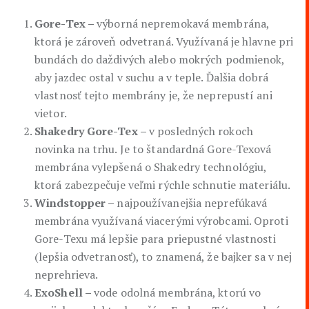
Gore-Tex –
výborná nepremokavá membrána,
ktorá je zároveň odvetraná. Využívaná je hlavne pri
bundách do daždivých alebo mokrých podmienok,
aby jazdec ostal v suchu a v teple. Ďalšia dobrá
vlastnosť tejto membrány je, že neprepustí ani
vietor.
Shakedry Gore-Tex –
v posledných rokoch
novinka na trhu. Je to štandardná Gore-Texová
membrána vylepšená o Shakedry technológiu,
ktorá zabezpečuje veľmi rýchle schnutie materiálu.
Windstopper –
najpoužívanejšia neprefúkavá
membrána využívaná viacerými výrobcami. Oproti
Gore-Texu má lepšie para priepustné vlastnosti
(lepšia odvetranosť), to znamená, že bajker sa v nej
neprehrieva.
ExoShell –
vode odolná membrána, ktorú vo