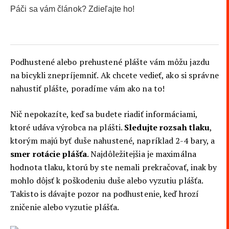
Páči sa vám článok? Zdieľajte ho!
0
0
0
0
Podhustené alebo prehustené plášte vám môžu jazdu
na bicykli znepríjemniť. Ak chcete vedieť, ako si správne
nahustiť plášte, poradíme vám ako na to!
Nič nepokazíte, keď sa budete riadiť informáciami,
ktoré udáva výrobca na plášti.
Sledujte rozsah tlaku
,
ktorým majú byť duše nahustené, napríklad 2-4 bary, a
smer rotácie plášťa
. Najdôležitejšia je maximálna
hodnota tlaku, ktorú by ste nemali prekračovať, inak by
mohlo dôjsť k poškodeniu duše alebo vyzutiu plášťa.
Takisto is dávajte pozor na podhustenie, keď hrozí
zničenie alebo vyzutie plášťa.