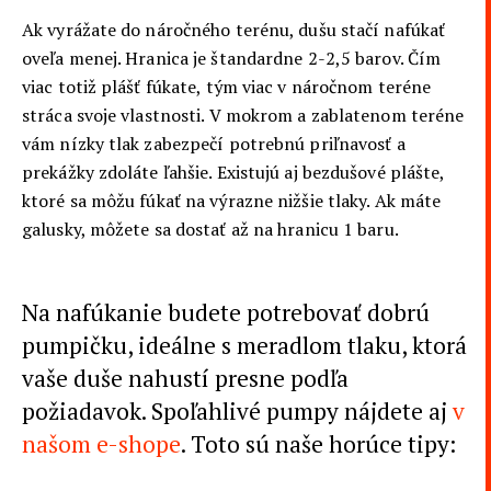
Ak vyrážate do náročného terénu, dušu stačí nafúkať
oveľa menej. Hranica je štandardne 2-2,5 barov. Čím
viac totiž plášť fúkate, tým viac v náročnom teréne
stráca svoje vlastnosti. V mokrom a zablatenom teréne
vám nízky tlak zabezpečí potrebnú priľnavosť a
prekážky zdoláte ľahšie. Existujú aj bezdušové plášte,
ktoré sa môžu fúkať na výrazne nižšie tlaky. Ak máte
galusky, môžete sa dostať až na hranicu 1 baru.
Na nafúkanie budete potrebovať dobrú
pumpičku, ideálne s meradlom tlaku, ktorá
vaše duše nahustí presne podľa
požiadavok. Spoľahlivé pumpy nájdete aj
v
našom e-shope
. Toto sú naše horúce tipy: