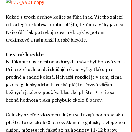
Každé z troch druhov kolies sa fúka inak. Všetko záleží
od kategórie kolesa, druhu plášťa, terénu a váhy jazdca.
Najväčší tlak potrebujú cestné bicykle, potom
trekingové a najmenší horské bicykle.
Cestné bicykle
Nafúkanie duše cestného bicykla môže byť hotová veda.
Pri pretekoch jazdci skúšajú rôzne výšky tlaku pre
predné a zadné kolesá. Najväčší rozdiel je v tom, či má
jazdec galusky alebo klasické plášte. Drvivá väčšina
bežných jazdcov používa klasické plášte. Pre tie sa
bežná hodnota tlaku pohybuje okolo 8 barov.
Galusky s voľne vloženou dušou sa fúkajú podobne ako
plášte, takže okolo 8 barov. Ak máte galusky s vlepenou
dušou, môžete ich fúkať až na hodnoty 11-12 barov.