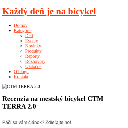
Každý deň je na bicykel
Domov
Kategórie
Deti
Eventy
Novinky
Produkty
Reporty
Rozhovory
Užitočné
O blogu
Kontakt
Recenzia na mestský bicykel CTM
TERRA 2.0
Páči sa vám článok? Zdieľajte ho!
0
0