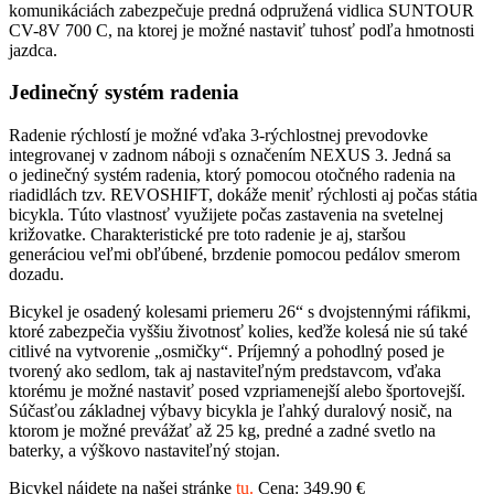
komunikáciách zabezpečuje predná odpružená vidlica SUNTOUR
CV-8V 700 C, na ktorej je možné nastaviť tuhosť podľa hmotnosti
jazdca.
Jedinečný systém radenia
Radenie rýchlostí je možné vďaka 3-rýchlostnej prevodovke
integrovanej v zadnom náboji s označením NEXUS 3. Jedná sa
o jedinečný systém radenia, ktorý pomocou otočného radenia na
riadidlách tzv. REVOSHIFT, dokáže meniť rýchlosti aj počas státia
bicykla. Túto vlastnosť využijete počas zastavenia na svetelnej
križovatke. Charakteristické pre toto radenie je aj, staršou
generáciou veľmi obľúbené, brzdenie pomocou pedálov smerom
dozadu.
Bicykel je osadený kolesami priemeru 26“ s dvojstennými ráfikmi,
ktoré zabezpečia vyššiu životnosť kolies, keďže kolesá nie sú také
citlivé na vytvorenie „osmičky“. Príjemný a pohodlný posed je
tvorený ako sedlom, tak aj nastaviteľným predstavcom, vďaka
ktorému je možné nastaviť posed vzpriamenejší alebo športovejší.
Súčasťou základnej výbavy bicykla je ľahký duralový nosič, na
ktorom je možné prevážať až 25 kg, predné a zadné svetlo na
baterky, a výškovo nastaviteľný stojan.
Bicykel nájdete na našej stránke
tu.
Cena: 349,90 €