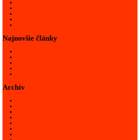
Reporty
Rozhovory
Súťaže
Užitočné
Zaujímavé
Najnovšie články
Ako správne čistiť bicykel
Ako vybrať cyklistické okuliare
Tip na cyklovýlet: Z Ružomberka do Žiliny
Na bicykli za lokálnymi zážitkami a dobrým jedlom
Kam s deťmi na bajk?
Archív
november 2020
august 2020
júl 2020
jún 2020
máj 2020
apríl 2020
marec 2020
december 2019