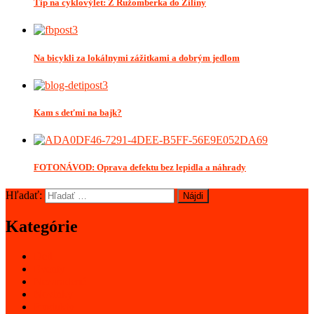
Tip na cyklovýlet: Z Ružomberka do Žiliny
Na bicykli za lokálnymi zážitkami a dobrým jedlom
Kam s deťmi na bajk?
FOTONÁVOD: Oprava defektu bez lepidla a náhrady
Hľadať:
Kategórie
Deti
Eventy
Nezaradené
Novinky
Produkty