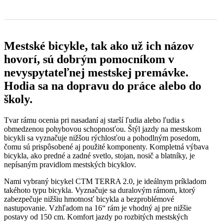
0
0
Mestské bicykle, tak ako už ich názov
hovorí, sú dobrým pomocníkom v
nevyspytateľnej mestskej premávke.
Hodia sa na dopravu do práce alebo do
školy.
Tvar rámu ocenia pri nasadaní aj starší ľudia alebo ľudia s
obmedzenou pohybovou schopnosťou. Štýl jazdy na mestskom
bicykli sa vyznačuje nižšou rýchlosťou a pohodlným posedom,
čomu sú prispôsobené aj použité komponenty. Kompletná výbava
bicykla, ako predné a zadné svetlo, stojan, nosič a blatníky, je
nepísaným pravidlom mestských bicyklov.
Nami vybraný bicykel CTM TERRA 2.0, je ideálnym príkladom
takéhoto typu bicykla. Vyznačuje sa duralovým rámom, ktorý
zabezpečuje nižšiu hmotnosť bicykla a bezproblémové
nastupovanie. Vzhľadom na 16“ rám je vhodný aj pre nižšie
postavy od 150 cm. Komfort jazdy po rozbitých mestských