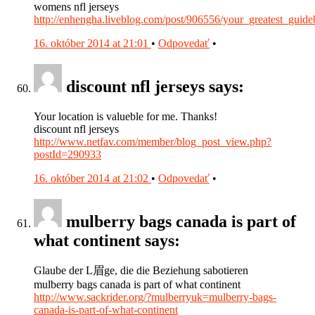
womens nfl jerseys
http://enhengha.liveblog.com/post/906556/your_greatest_gui
16. október 2014 at 21:01
•
Odpovedať
•
discount nfl jerseys says:
Your location is valueble for me. Thanks!
discount nfl jerseys
http://www.netfav.com/member/blog_post_view.php?
postId=290933
16. október 2014 at 21:02
•
Odpovedať
•
mulberry bags canada is part of
what continent says:
Glaube der L眉ge, die die Beziehung sabotieren
mulberry bags canada is part of what continent
http://www.sackrider.org/?mulberryuk=mulberry-bags-
canada-is-part-of-what-continent