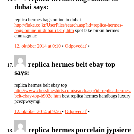
dubai says:
replica hermes bags online in dubai
http://fluke.co.kr/UserFiles/search.asp?id=replica-hermes-
bags-online-in-dubai-i131q.htm
spot fake birkin hermes
emmsgpnac
12. október 2014 at 0:10
•
Odpovedať
•
replica hermes belt ebay top
says:
replica hermes belt ebay top
http://www.chesslineshirts.com/search.asp?id=replica-hermes-
belt-ebay-top-b902c.htm
best replica hermes handbags luxury
pcezpwsymgl
12. október 2014 at 9:56
•
Odpovedať
•
replica hermes porcelain jypsiere