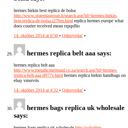
hermes birkin best replica de bolsa
http://www.sistemiagroup.it/search.asp?id=hermes-birkin-
best-replica-de-bolsa-i276m.html
replica hermes europe what
does courier received mean rzpqsflio
14. október 2014 at 0:50
•
Odpovedať
•
hermes replica belt aaa says:
hermes replica belt aaa
http://www.metallicmermaid.co.za/search.asp?id=hermes-
replica-belt-aaa-d977v.html
hermes replica birkin handbags on
ebay vmsrvris
14. október 2014 at 4:32
•
Odpovedať
•
hermes bags replica uk wholesale
says:
hermes bags replica uk wholesale
http://colorline-