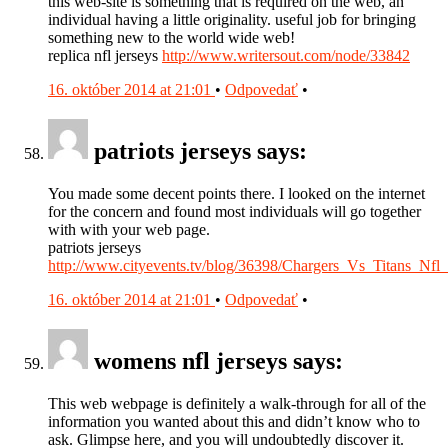
this web-site is something that is required on the web, an
individual having a little originality. useful job for bringing
something new to the world wide web!
replica nfl jerseys
http://www.writersout.com/node/33842
16. október 2014 at 21:01
•
Odpovedať
•
patriots jerseys says:
You made some decent points there. I looked on the internet
for the concern and found most individuals will go together
with with your web page.
patriots jerseys
http://www.cityevents.tv/blog/36398/Chargers_Vs_Titans
16. október 2014 at 21:01
•
Odpovedať
•
womens nfl jerseys says:
This web webpage is definitely a walk-through for all of the
information you wanted about this and didn’t know who to
ask. Glimpse here, and you will undoubtedly discover it.