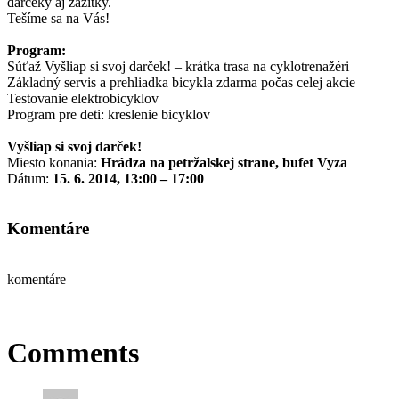
darčeky aj zážitky.
Tešíme sa na Vás!
.
Program:
Súťaž Vyšliap si svoj darček! – krátka trasa na cyklotrenažéri
Základný servis a prehliadka bicykla zdarma počas celej akcie
Testovanie elektrobicyklov
Program pre deti: kreslenie bicyklov
.
Vyšliap si svoj darček!
Miesto konania:
Hrádza na petržalskej strane, bufet Vyza
Dátum:
15. 6. 2014, 13:00 – 17:00
.
Komentáre
komentáre
Comments