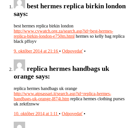
best hermes replica birkin london
says:
best hermes replica birkin london
http://www.cvwatch.org.za/search.asp?id=best-hermes-
replica-birkin-london-e750m.html
hermes so kelly bag replica
black pffoyv
9. október 2014 at 21:16
•
Odpovedať
•
replica hermes handbags uk
orange says:
replica hermes handbags uk orange
http://www.atpsassari.it/search.asp?id=replica-hermes-
handbags-uk-orange-l874i.htm
replica hermes clothing purses
uk zektfznww
10. október 2014 at 1:11
•
Odpovedať
•