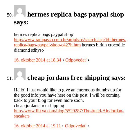
hermes replica bags paypal shop
says:
hermes replica bags paypal shop
http://www.rampasso.com.br/arquivos/search.asp?id=hermes-
replica-bags-paypal-shop-c427h.htm
hermes birkin crocodile
diamond sdhyso
16. október 2014 at 18:34
•
Odpovedať
•
cheap jordans free shipping says:
Hello! I just would like to give an enormous thumbs up for
the good info you have here on this post. I will be coming
back to your blog for even more soon.
cheap jordans free shipping
http://www.flixya.com/blog/5529287/The-trend-Air-Jordan-
sneakers
16. október 2014 at 19:11
•
Odpovedať
•