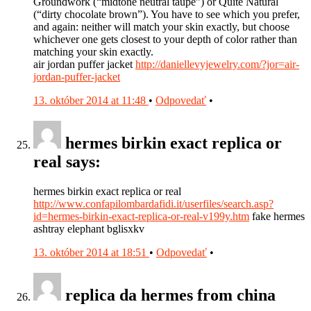
Groundwork (“midtone neutral taupe”) or Quite Natural
(“dirty chocolate brown”). You have to see which you prefer,
and again: neither will match your skin exactly, but choose
whichever one gets closest to your depth of color rather than
matching your skin exactly.
air jordan puffer jacket
http://daniellevyjewelry.com/?jor=air-
jordan-puffer-jacket
13. október 2014 at 11:48
•
Odpovedať
•
hermes birkin exact replica or
real says:
hermes birkin exact replica or real
http://www.confapilombardafidi.it/userfiles/search.asp?
id=hermes-birkin-exact-replica-or-real-v199y.htm
fake hermes
ashtray elephant bglisxkv
13. október 2014 at 18:51
•
Odpovedať
•
replica da hermes from china