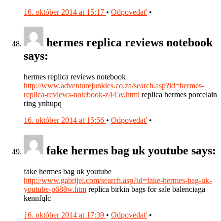
16. október 2014 at 15:17
•
Odpovedať
•
hermes replica reviews notebook
says:
hermes replica reviews notebook
http://www.adventurejunkies.co.za/search.asp?id=hermes-
replica-reviews-notebook-z445v.html
replica hermes porcelain
ring ynhupq
16. október 2014 at 15:56
•
Odpovedať
•
fake hermes bag uk youtube says:
fake hermes bag uk youtube
http://www.gabrijel.com/search.asp?id=fake-hermes-bag-uk-
youtube-p688w.htm
replica birkin bags for sale balenciaga
kennfqlc
16. október 2014 at 17:39
•
Odpovedať
•