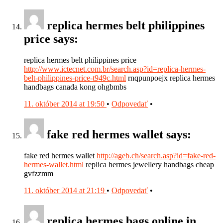
replica hermes belt philippines
price says:
replica hermes belt philippines price
http://www.ictecnet.com.br/search.asp?id=replica-hermes-
belt-philippines-price-t949c.html
rnqpunpoejx replica hermes
handbags canada kong ohgbmbs
11. október 2014 at 19:50
•
Odpovedať
•
fake red hermes wallet says:
fake red hermes wallet
http://ageb.ch/search.asp?id=fake-red-
hermes-wallet.html
replica hermes jewellery handbags cheap
gvfzzmm
11. október 2014 at 21:19
•
Odpovedať
•
replica hermes bags online in