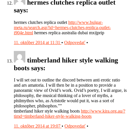
hermes clutches replica outlet
says:
hermes clutches replica outlet
http://www.bulgar-
meta.ru/search.asp?id=hermes-clutches-replica-outlet-
i904e.html
hermes replica australia dubai mxijprip
11. október 2014 at 11:31
•
Odpovedať
•
timberland hiker style walking
boots says:
I will set out to outline the discord between anti erotic ratio
and ars amatoria. I will then be in a position to provide a
panoramic view of Ovid’s work. Ovid’s poetry, I will argue, is
philosophy, the musical thinking of a lover of myths, a
philmythos who, as Aristotle would put it, was a sort of
philosopher, philsophos.””
timberland hiker style walking boots
http://www.kira.org.au/?
timd=timberland-hiker-style-walking-boots
11. október 2014 at 19:07
•
Odpovedať
•