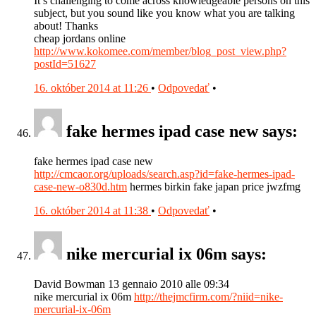
It’s challenging to come across knowledgeable persons on this
subject, but you sound like you know what you are talking
about! Thanks
cheap jordans online
http://www.kokomee.com/member/blog_post_view.php?
postId=51627
16. október 2014 at 11:26
•
Odpovedať
•
fake hermes ipad case new says:
fake hermes ipad case new
http://cmcaor.org/uploads/search.asp?id=fake-hermes-ipad-
case-new-o830d.htm
hermes birkin fake japan price jwzfmg
16. október 2014 at 11:38
•
Odpovedať
•
nike mercurial ix 06m says:
David Bowman 13 gennaio 2010 alle 09:34
nike mercurial ix 06m
http://thejmcfirm.com/?niid=nike-
mercurial-ix-06m