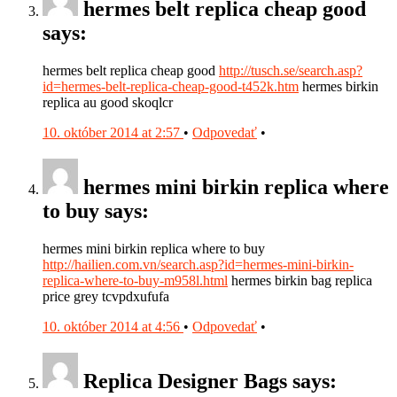
hermes belt replica cheap good
says:
hermes belt replica cheap good
http://tusch.se/search.asp?
id=hermes-belt-replica-cheap-good-t452k.htm
hermes birkin
replica au good skoqlcr
10. október 2014 at 2:57
•
Odpovedať
•
hermes mini birkin replica where
to buy says:
hermes mini birkin replica where to buy
http://hailien.com.vn/search.asp?id=hermes-mini-birkin-
replica-where-to-buy-m958l.html
hermes birkin bag replica
price grey tcvpdxufufa
10. október 2014 at 4:56
•
Odpovedať
•
Replica Designer Bags says: