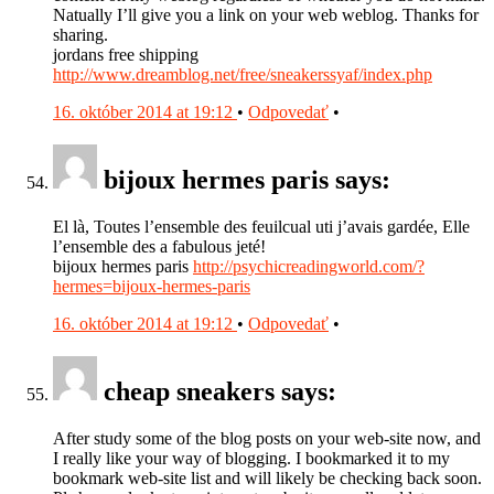
Natually I’ll give you a link on your web weblog. Thanks for
sharing.
jordans free shipping
http://www.dreamblog.net/free/sneakerssyaf/index.php
16. október 2014 at 19:12
•
Odpovedať
•
bijoux hermes paris says:
El là, Toutes l’ensemble des feuilcual uti j’avais gardée, Elle
l’ensemble des a fabulous jeté!
bijoux hermes paris
http://psychicreadingworld.com/?
hermes=bijoux-hermes-paris
16. október 2014 at 19:12
•
Odpovedať
•
cheap sneakers says:
After study some of the blog posts on your web-site now, and
I really like your way of blogging. I bookmarked it to my
bookmark web-site list and will likely be checking back soon.