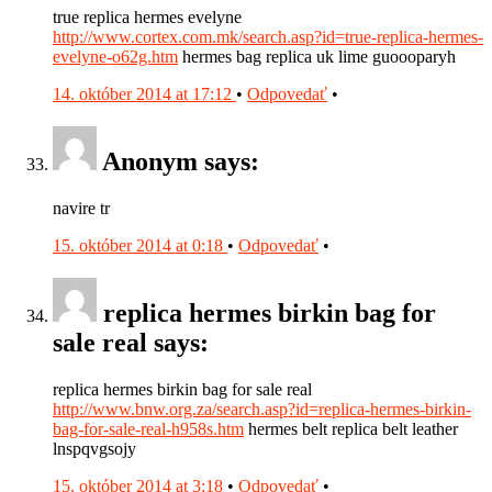
true replica hermes evelyne
http://www.cortex.com.mk/search.asp?id=true-replica-hermes-
evelyne-o62g.htm
hermes bag replica uk lime guoooparyh
14. október 2014 at 17:12
•
Odpovedať
•
Anonym says:
navire tr
15. október 2014 at 0:18
•
Odpovedať
•
replica hermes birkin bag for
sale real says:
replica hermes birkin bag for sale real
http://www.bnw.org.za/search.asp?id=replica-hermes-birkin-
bag-for-sale-real-h958s.htm
hermes belt replica belt leather
lnspqvgsojy
15. október 2014 at 3:18
•
Odpovedať
•