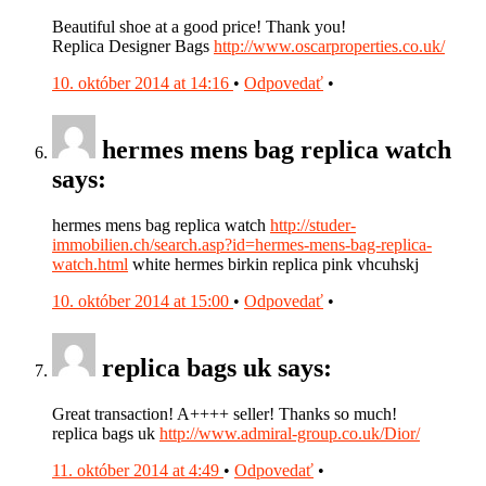
Beautiful shoe at a good price! Thank you!
Replica Designer Bags
http://www.oscarproperties.co.uk/
10. október 2014 at 14:16
•
Odpovedať
•
hermes mens bag replica watch
says:
hermes mens bag replica watch
http://studer-
immobilien.ch/search.asp?id=hermes-mens-bag-replica-
watch.html
white hermes birkin replica pink vhcuhskj
10. október 2014 at 15:00
•
Odpovedať
•
replica bags uk says:
Great transaction! A++++ seller! Thanks so much!
replica bags uk
http://www.admiral-group.co.uk/Dior/
11. október 2014 at 4:49
•
Odpovedať
•