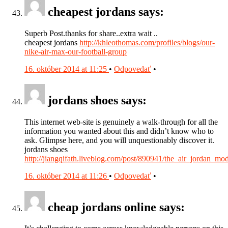
cheapest jordans says:
Superb Post.thanks for share..extra wait ..
cheapest jordans
http://khleothomas.com/profiles/blogs/our-
nike-air-max-our-football-group
16. október 2014 at 11:25
•
Odpovedať
•
jordans shoes says:
This internet web-site is genuinely a walk-through for all the
information you wanted about this and didn’t know who to
ask. Glimpse here, and you will unquestionably discover it.
jordans shoes
http://jiangqifath.liveblog.com/post/890941/the_air_jordan_mo
16. október 2014 at 11:26
•
Odpovedať
•
cheap jordans online says: