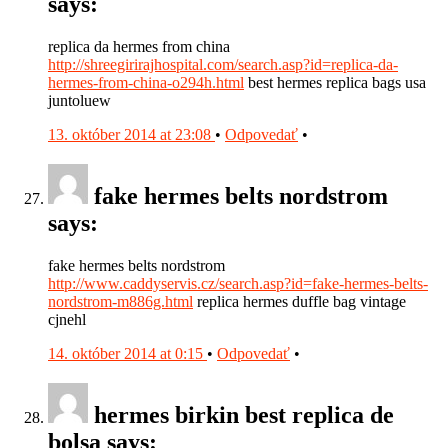
says:
replica da hermes from china
http://shreegirirajhospital.com/search.asp?id=replica-da-
hermes-from-china-o294h.html
best hermes replica bags usa
juntoluew
13. október 2014 at 23:08
•
Odpovedať
•
fake hermes belts nordstrom
says:
fake hermes belts nordstrom
http://www.caddyservis.cz/search.asp?id=fake-hermes-belts-
nordstrom-m886g.html
replica hermes duffle bag vintage
cjnehl
14. október 2014 at 0:15
•
Odpovedať
•
hermes birkin best replica de
bolsa says: