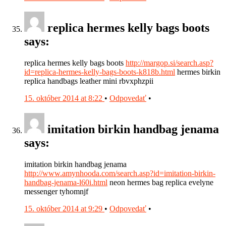
replica hermes kelly bags boots
says:
replica hermes kelly bags boots
http://margop.si/search.asp?
id=replica-hermes-kelly-bags-boots-k818b.html
hermes birkin
replica handbags leather mini rbvxphzpii
15. október 2014 at 8:22
•
Odpovedať
•
imitation birkin handbag jenama
says:
imitation birkin handbag jenama
http://www.amynhooda.com/search.asp?id=imitation-birkin-
handbag-jenama-l60i.html
neon hermes bag replica evelyne
messenger tyhomnjf
15. október 2014 at 9:29
•
Odpovedať
•