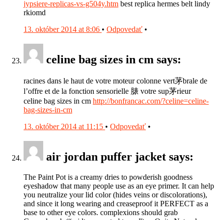
jypsiere-replicas-vs-g504y.htm
best replica hermes belt lindy
rkiomd
13. október 2014 at 8:06
•
Odpovedať
•
celine bag sizes in cm says:
racines dans le haut de votre moteur colonne vert茅brale de
l’offre et de la fonction sensorielle 脿 votre sup茅rieur
celine bag sizes in cm
http://bonfrancac.com/?celine=celine-
bag-sizes-in-cm
13. október 2014 at 11:15
•
Odpovedať
•
air jordan puffer jacket says:
The Paint Pot is a creamy dries to powderish goodness
eyeshadow that many people use as an eye primer. It can help
you neutralize your lid color (hides veins or discolorations),
and since it long wearing and creaseproof it PERFECT as a
base to other eye colors. complexions should grab