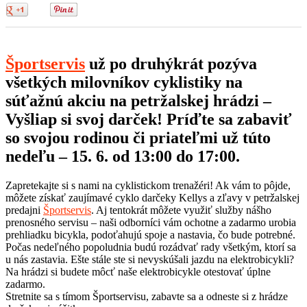
0
0
Športservis
už po druhýkrát pozýva
všetkých milovníkov cyklistiky na
súťažnú akciu na petržalskej hrádzi –
Vyšliap si svoj darček! Príďte sa zabaviť
so svojou rodinou či priateľmi už túto
nedeľu – 15. 6. od 13:00 do 17:00.
Zapretekajte si s nami na cyklistickom trenažéri! Ak vám to pôjde,
môžete získať zaujímavé cyklo darčeky Kellys a zľavy v petržalskej
predajni
Športservis
. Aj tentokrát môžete využiť služby nášho
prenosného servisu – naši odborníci vám ochotne a zadarmo urobia
prehliadku bicykla, podoťahujú spoje a nastavia, čo bude potrebné.
Počas nedeľného popoludnia budú rozádvať rady všetkým, ktorí sa
u nás zastavia. Ešte stále ste si nevyskúšali jazdu na elektrobicykli?
Na hrádzi si budete môcť naše elektrobicykle otestovať úplne
zadarmo.
Stretnite sa s tímom Športservisu, zabavte sa a odneste si z hrádze