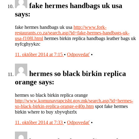
fake hermes handbags uk usa
says:
fake hermes handbags uk usa
http://www.fork-
restaurants.co.za/search.asp?id=fake-hermes-handbags-uk-
usa-f108l.html
hermes birkin replica handbags leather bags uk
nyfcghyykzc
11. október 2014 at 7:15
•
Odpovedať
•
hermes so black birkin replica
orange says:
hermes so black birkin replica orange
http://www.komunavrapcisht.gov.mk/search.asp?id=hermes-
so-black-birkin-replica-orange-e40p.htm
spot fake hermes
birkin where to buy xbyvqbzrlx
11. október 2014 at 7:33
•
Odpovedať
•