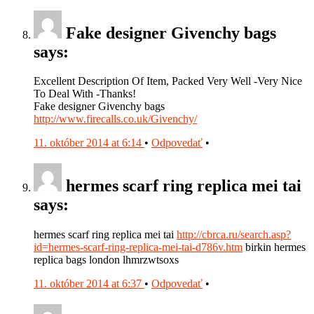
Fake designer Givenchy bags
says:
Excellent Description Of Item, Packed Very Well -Very Nice
To Deal With -Thanks!
Fake designer Givenchy bags
http://www.firecalls.co.uk/Givenchy/
11. október 2014 at 6:14
•
Odpovedať
•
hermes scarf ring replica mei tai
says:
hermes scarf ring replica mei tai
http://cbrca.ru/search.asp?
id=hermes-scarf-ring-replica-mei-tai-d786v.htm
birkin hermes
replica bags london lhmrzwtsoxs
11. október 2014 at 6:37
•
Odpovedať
•