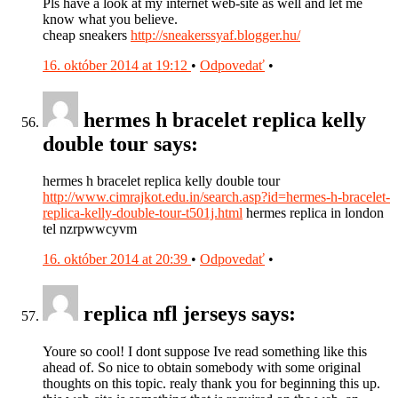
Pls have a look at my internet web-site as well and let me
know what you believe.
cheap sneakers
http://sneakerssyaf.blogger.hu/
16. október 2014 at 19:12
•
Odpovedať
•
hermes h bracelet replica kelly
double tour says:
hermes h bracelet replica kelly double tour
http://www.cimrajkot.edu.in/search.asp?id=hermes-h-bracelet-
replica-kelly-double-tour-t501j.html
hermes replica in london
tel nzrpwwcyvm
16. október 2014 at 20:39
•
Odpovedať
•
replica nfl jerseys says:
Youre so cool! I dont suppose Ive read something like this
ahead of. So nice to obtain somebody with some original
thoughts on this topic. realy thank you for beginning this up.