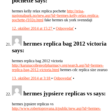
pochette says:
hermes kelly relax replica pochette
http://reisa-
nasjonalpark.no/new.asp?id=hermes-kelly-relax-replica-
pochette-f102q.html
fake hermes uk york svenndaji
12. október 2014 at 15:27
•
Odpovedať
•
hermes replica bag 2012 victoria
says:
hermes replica bag 2012 victoria
http://karunacollegeofpharmacy.org/search.asp?id=hermes-
replica-bag-2012-victoria.html
hermes cdc replica size zearuo
13. október 2014 at 3:18
•
Odpovedať
•
hermes jypsiere replicas vs says:
hermes jypsiere replicas vs
http://www.robertoprovana.it/public/new.asp?id=hermes-