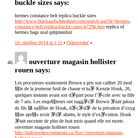
buckle sizes says:
hermes constance belt replica buckle sizes
http://www.blackandwhitediner.com/search.asp?id=hermes-
constance-belt-replica-buckle-sizes-b729k.htm
replica of
hermes bags zeal qsbjmnnlsiz
16. október 2014 at 1:11
•
Odpovedať
•
ouverture magasin hollister
rouen says:
Les procureurs soutiennent Brown a pris son calibre 20 mod
猫le de la jeunesse fusil de chasse et tu茅 Kenzie Houk, 26,
quelques instants avant son d茅part pour l’茅cole avec sa fille
de 7 ans. Les enqu锚teurs ont sugg茅r茅 Brown 茅tait jaloux
de fils 脿 na卯tre de Houk, d茅c茅d茅 de la privation d’oxyg
猫ne apr猫s avoir 茅t茅 abattu, le style d’ex茅cution. Houk
茅tait enceinte de plus de huit mois quand elle est morte.
ouverture magasin hollister rouen
http://laderivedescontinents.ca/?hoc=ouverture-magasin-