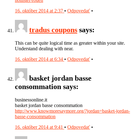
hollister-rouen
16. október 2014 at 2:37
•
Odpovedať
•
tradus coupons
says:
This can be quite logical time as greater within your site.
Understand dealing with near.
16. október 2014 at 6:34
•
Odpovedať
•
basket jordan basse
consommation says:
businessonline.it
basket jordan basse consommation
http://www.knowmoresaymore.org/?jordan=basket-jordan-
basse-consommation
16. október 2014 at 9:41
•
Odpovedať
•