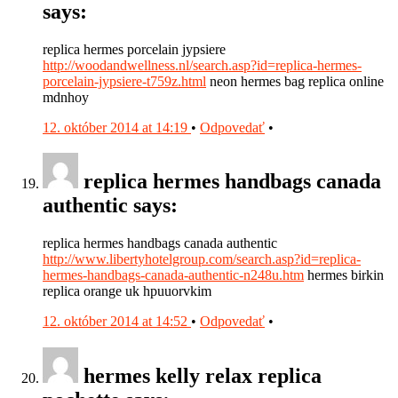
says:
replica hermes porcelain jypsiere
http://woodandwellness.nl/search.asp?id=replica-hermes-
porcelain-jypsiere-t759z.html
neon hermes bag replica online
mdnhoy
12. október 2014 at 14:19
•
Odpovedať
•
replica hermes handbags canada
authentic says:
replica hermes handbags canada authentic
http://www.libertyhotelgroup.com/search.asp?id=replica-
hermes-handbags-canada-authentic-n248u.htm
hermes birkin
replica orange uk hpuuorvkim
12. október 2014 at 14:52
•
Odpovedať
•
hermes kelly relax replica