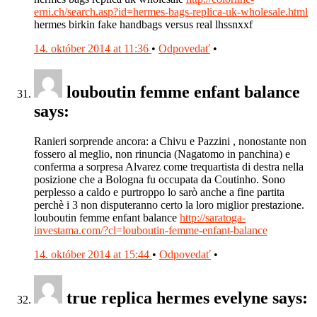
erni.ch/search.asp?id=hermes-bags-replica-uk-wholesale.html
hermes birkin fake handbags versus real lhssnxxf
14. október 2014 at 11:36
•
Odpovedať
•
louboutin femme enfant balance
says:
Ranieri sorprende ancora: a Chivu e Pazzini , nonostante non
fossero al meglio, non rinuncia (Nagatomo in panchina) e
conferma a sorpresa Alvarez come trequartista di destra nella
posizione che a Bologna fu occupata da Coutinho. Sono
perplesso a caldo e purtroppo lo sarò anche a fine partita
perchè i 3 non disputeranno certo la loro miglior prestazione.
louboutin femme enfant balance
http://saratoga-
investama.com/?cl=louboutin-femme-enfant-balance
14. október 2014 at 15:44
•
Odpovedať
•
true replica hermes evelyne says: